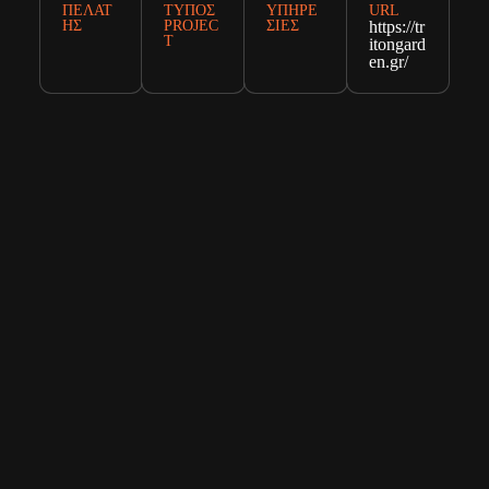
ΠΕΛΆΤ
ΤΎΠΟΣ
ΥΠΗΡΕ
URL
ΗΣ
PROJEC
ΣΊΕΣ
https://tr
T
itongard
en.gr/