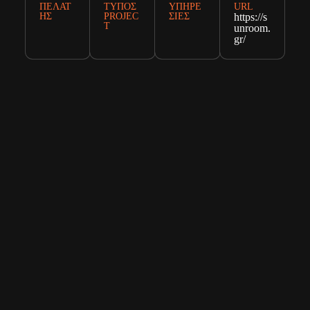
ΠΕΛΆΤ
ΤΎΠΟΣ
ΥΠΗΡΕ
URL
ΗΣ
PROJEC
ΣΊΕΣ
https://s
T
unroom.
gr/