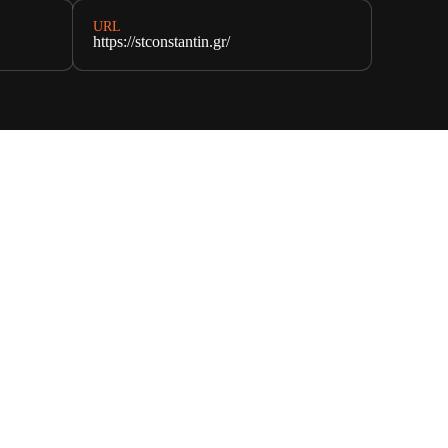
URL
https://stconstantin.gr/