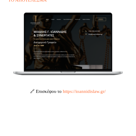
🔗 Επισκέψου το
https://ioannidislaw.gr/
Η ΠΡΌΚΛΗΣΗ