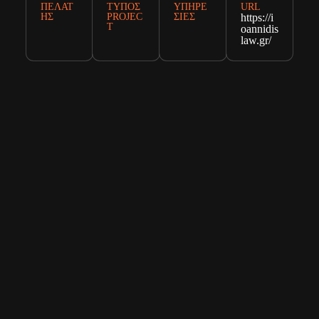
ΠΕΛΆΤ
ΤΎΠΟΣ
ΥΠΗΡΕ
URL
ΗΣ
PROJEC
ΣΊΕΣ
https://i
T
oannidis
law.gr/