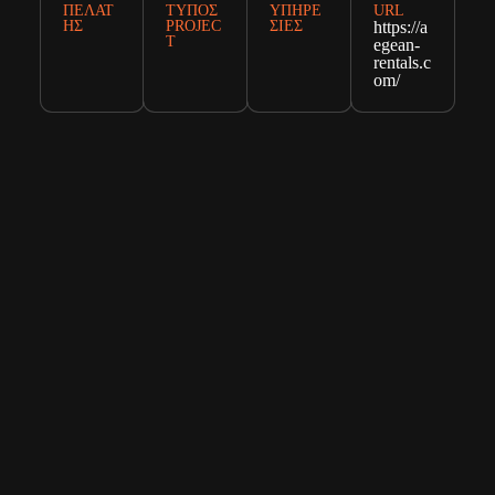
ΠΕΛΆΤ
ΤΎΠΟΣ
ΥΠΗΡΕ
URL
ΗΣ
PROJEC
ΣΊΕΣ
https://a
T
egean-
rentals.c
om/