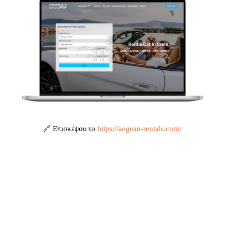
🔗 Επισκέψου το
https://aegean-rentals.com/
Η ΠΡΌΚΛΗΣΗ
Aegean Rentals needed a modern, user-friendly website
that could effectively showcase their diverse fleet while